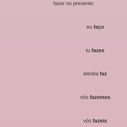
fazer no presente:
eu
faço
tu
fazes
ele/ela
faz
nós
fazemos
vós
fazeis