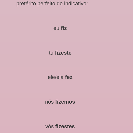
pretérito perfeito do indicativo:
eu
fiz
tu
fizeste
ele/ela
fez
nós
fizemos
vós
fizestes