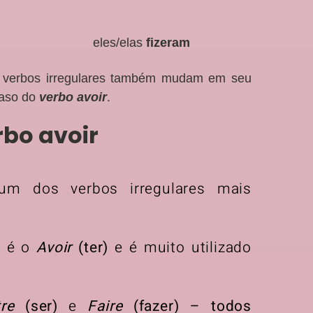
eles/elas
fizeram
Os verbos irregulares também mudam em seu
caso do
verbo avoir
.
rbo avoir
um dos verbos irregulares mais
a é o
Avoir
(ter)
e é muito utilizado
tre
(ser)
e
Faire
(fazer) – todos