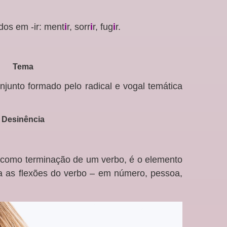
dos em -ir: ment
i
r, sorr
i
r, fug
i
r.
Tema
junto formado pelo radical e vogal temática
Desinência
 como terminação de um verbo, é o elemento
a as flexões do verbo – em número, pessoa,