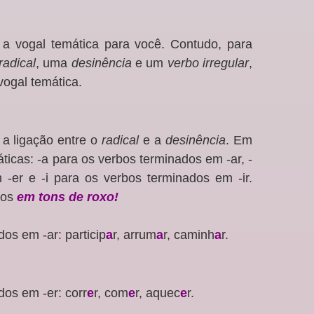
a vogal temática para você. Contudo, para
radical
, uma
desinência
e um
verbo irregular
,
ogal temática.
 a ligação entre o
radical
e a
desinência
. Em
ticas: -a para os verbos terminados em -ar, -
-er e -i para os verbos terminados em -ir.
los
em tons de roxo!
os em -ar: particip
a
r, arrum
a
r, caminh
a
r.
dos em -er: corr
e
r, com
e
r, aquec
e
r.