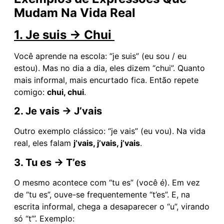
Mudam Na Vida Real
1. Je suis → Chui
Você aprende na escola: “je suis” (eu sou / eu
estou). Mas no dia a dia, eles dizem “chui”. Quanto
mais informal, mais encurtado fica. Então repete
comigo:
chui, chui
.
2. Je vais → J’vais
Outro exemplo clássico: “je vais” (eu vou). Na vida
real, eles falam
j’vais, j’vais, j’vais
.
3. Tu es → T’es
O mesmo acontece com “tu es” (você é). Em vez
de “tu es”, ouve-se frequentemente “t’es”. E, na
escrita informal, chega a desaparecer o “u”, virando
só “t’”. Exemplo: