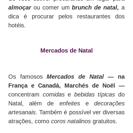
almoçar
ou comer um
brunch de natal,
a
dica é procurar pelos restaurantes dos
hotéis.
Mercados de Natal
Os famosos
M
ercados de Natal
— na
França e Canadá, Marchés de Noël —
concentram
comidas
e
bebidas
típicas
do
Natal, além de
enfeites
e
decorações
artesanais
. Também é possível ver diversas
atrações, como
coros natalinos
gratuitos.