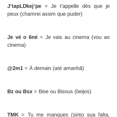
J’tapLDkej’pe
= Je t’appelle dès que je
peux (chamrei assim que puder)
Je vé o 6né
= Je vais au cinema (vou ao
cinema)
@2m1
= À demain (até amanhã)
Bz ou Bsx
= Bise ou Bisous (beijos)
TMK
= Tu me manques (sinto sua falta,