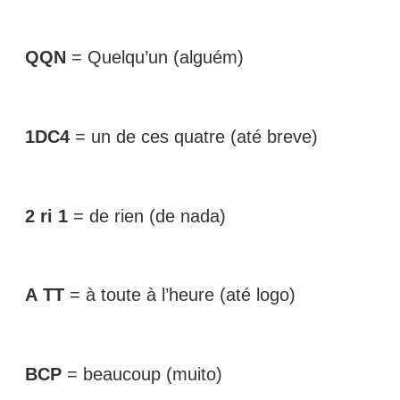
QQN
= Quelqu’un (alguém)
1DC4
= un de ces quatre (até breve)
2 ri 1
= de rien (de nada)
A
TT
= à toute à l’heure (até logo)
BCP
= beaucoup (muito)