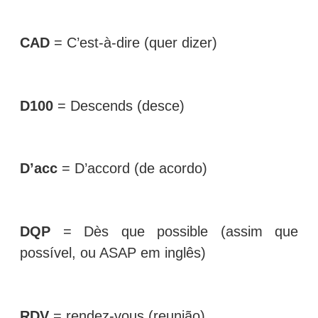
CAD
= C’est-à-dire (quer dizer)
D100
= Descends (desce)
D’acc
= D’accord (de acordo)
DQP
= Dès que possible (assim que
possível, ou ASAP em inglês)
RDV
= rendez-vous (reunião)