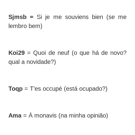
Sjmsb =
Si je me souviens bien (se me
lembro bem)
Koi29
= Quoi de neuf (o que há de novo?
qual a novidade?)
Toqp
= T’es occupé (está ocupado?)
Ama
= À monavis (na minha opinião)