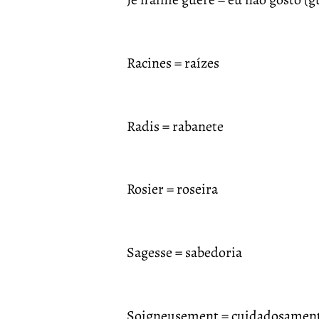
Racines = raízes
Radis = rabanete
Rosier = roseira
Sagesse = sabedoria
Soigneusement = cuidadosamen