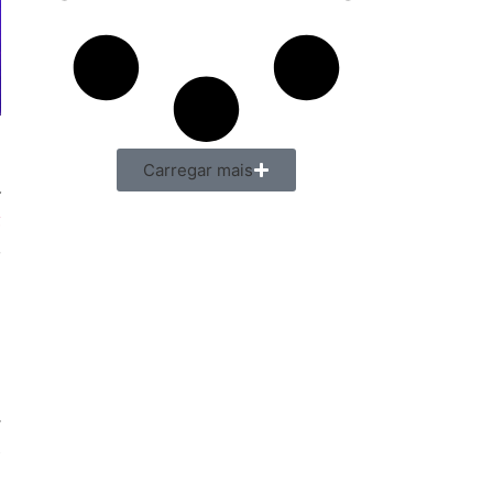
,
Carregar mais
a
t
e
i
u
s