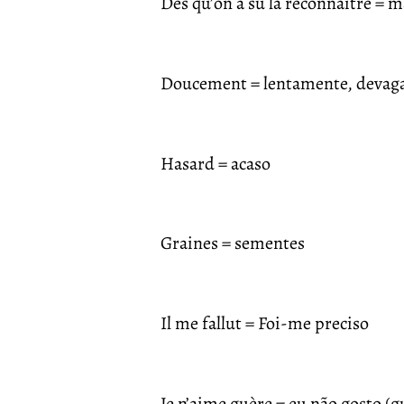
Dès qu’on a su la reconnaître = 
Doucement = lentamente, devag
Hasard = acaso
Graines = sementes
Il me fallut = Foi-me preciso
Je n’aime guère = eu não gosto (g