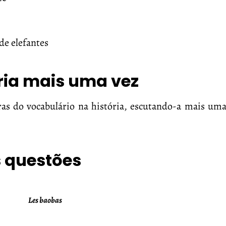
de elefantes
ória mais uma vez
vras do vocabulário na história, escutando-a mais um
 questões
Les baobas