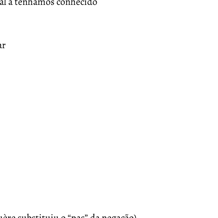
mal a tenhamos conhecido
ar
uère substituiu o “pas” da negação)