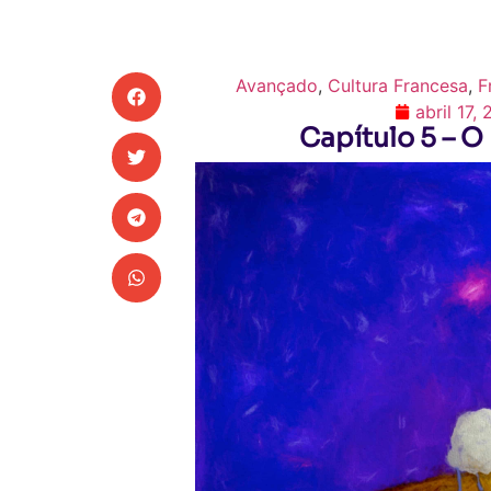
Avançado
,
Cultura Francesa
,
F
abril 17,
Capítulo 5 – 