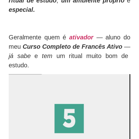
ritual de estudo
,
um ambiente próprio
e
especial.
Geralmente quem é
ativador
— aluno do
meu
Curso Completo de Francês Ativo
—
já sabe
e
tem
um ritual muito bom de
estudo.