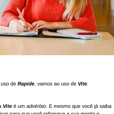
o uso de
Rapide
, vamos ao uso de
Vite
.
ra
Vite
é um
advérbio
. E mesmo que você já saiba
plicar para que você refresque a sua mente e