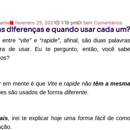
iante
fevereiro 25, 2021
1:19 pm
Sem Comentários
 as diferenças e quando usar cada um
 entre
“vite” e “rapide”
, afinal, são duas palavra
ra de usar. Eu te pergunto, então, você sab
los?
er em mente é que
Vite
e
rapide
não
têm a mesm
es são usados ​​de forma
diferente
.
ais
, irei te explicar hoje uma
forma fácil
de com
ação.