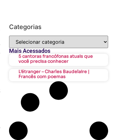
Categorias
?
s
Mais Acessados
e
5 cantoras francófonas atuais que
você precisa conhecer
L’étranger – Charles Baudelaire |
Francês com poemas
a
o