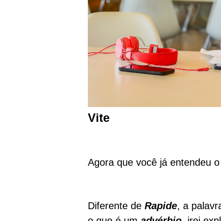
Vite
Agora que você já entendeu 
Diferente de
Rapide
, a palav
o que é um
advérbio
, irei ex