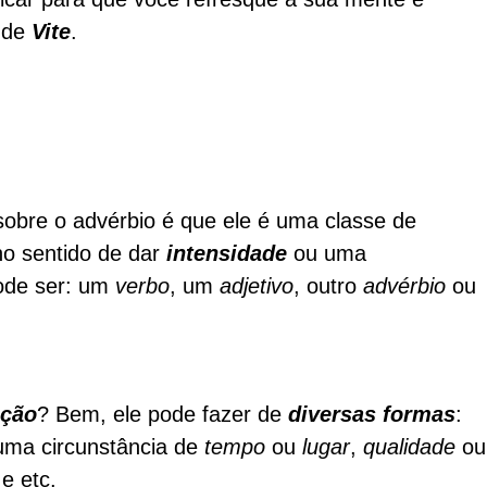
 de
Vite
.
sobre o advérbio é que ele é uma classe de
no sentido de dar
intensidade
ou uma
pode ser: um
verbo
, um
adjetivo
, outro
advérbio
ou
ação
? Bem, ele pode fazer de
diversas formas
:
uma circunstância de
tempo
ou
lugar
,
qualidade
ou
e etc.