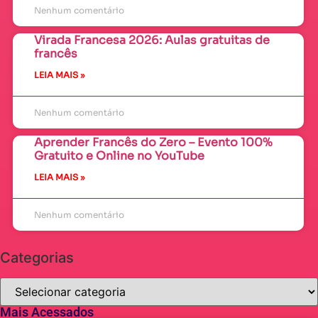
Nenhum comentário
Virada Francesa 2026: Aulas gratuitas de
francês
LEIA MAIS »
Nenhum comentário
Aprender Francês do Zero – Evento 100%
Gratuito e Online no YouTube
LEIA MAIS »
Nenhum comentário
Categorias
Mais Acessados