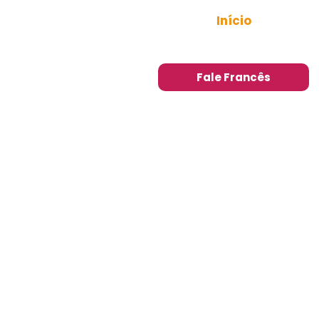
Início
Sobre
Minicurso
Blog
Fale Francês