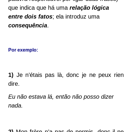
que indica que há uma
relação lógica
entre dois fatos
; ela introduz uma
consequência
.
Por exemplo:
1)
Je n’étais pas là, donc je ne peux rien
dire.
Eu não estava lá, então não posso dizer
nada.
2)
Mon frère n’a pas de permis, donc il ne