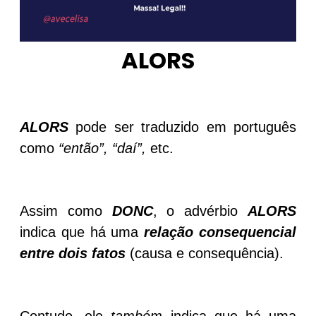
ALORS
ALORS
pode ser traduzido em português
como
“então”, “daí”,
etc.
Assim como
DONC
, o advérbio
ALORS
indica que há uma
relação consequencial
entre dois fatos
(causa e consequência).
Contudo, ele
também
indica que há uma