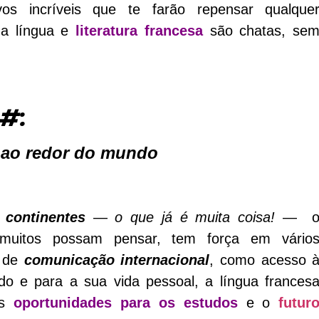
vos incríveis que te farão repensar qualque
 a língua e
literatura francesa
são chatas, se
1#:
 ao redor do mundo
continentes
—
o que já é muita coisa!
— 
 muitos possam pensar, tem força em vário
a de
comunicação internacional
, como acesso 
o e para a sua vida pessoal, a língua frances
is
oportunidades para os estudos
e o
futur