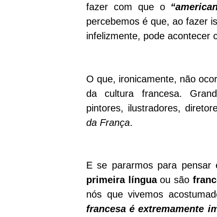
fazer com que o
“america
percebemos é que, ao fazer is
infelizmente, pode acontecer
O que, ironicamente, não oco
da cultura francesa. Gra
pintores, ilustradores, direto
da França
.
E se pararmos para pensa
primeira língua
ou são
fran
nós que vivemos acostumad
francesa é extremamente i