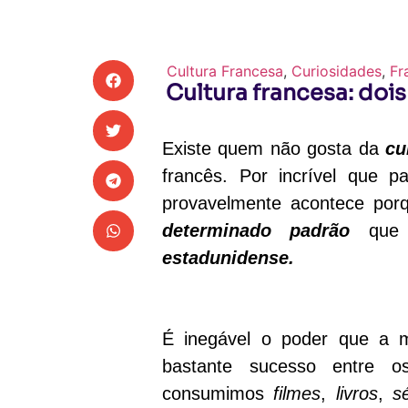
Cultura Francesa
,
Curiosidades
,
Fr
Cultura francesa: doi
Existe quem não gosta da
cu
francês. Por incrível que pa
provavelmente acontece po
determinado padrão
que m
estadunidense.
É inegável o poder que a 
bastante sucesso entre o
consumimos
filmes
,
livros
,
s