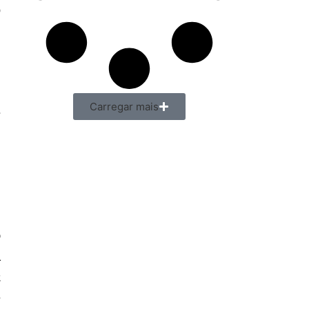
o
,
Carregar mais
e
,
m
o
a
a
é