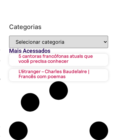
Categorias
r
Mais Acessados
5 cantoras francófonas atuais que
o
você precisa conhecer
m
L’étranger – Charles Baudelaire |
Francês com poemas
o
z
s
s