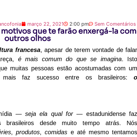
ancofonia
março 22, 2021
2:00 pm
Sem Comentários
s motivos que te farão enxergá-la com
outros olhos
ltura francesa
, apesar de terem vontade de fala
reça,
é mais comum do que se imagina
. Ist
rque muitas pessoas estão acostumadas com u
ais faz sucesso entre os brasileiros:
mídia —
seja ela qual for
— estadunidense fa
s brasileiros desde muito tempo atrás. Nó
éries
,
produtos
,
comidas
e até mesmo tentamo