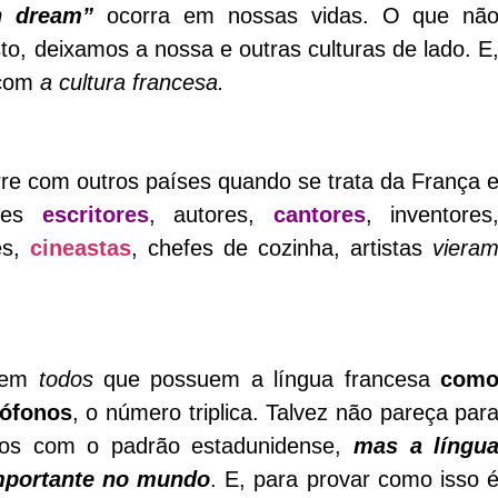
n dream”
ocorra em nossas vidas. O que nã
to, deixamos a nossa e outras culturas de lado. E
 com
a cultura francesa.
rre com outros países quando se trata da França 
ndes
escritores
, autores,
cantores
, inventores
res,
cineastas
, chefes de cozinha, artistas
viera
r em
todos
que possuem a língua francesa
com
cófonos
, o número triplica. Talvez não pareça par
os com o padrão estadunidense,
mas a língu
mportante no mundo
. E, para provar como isso 