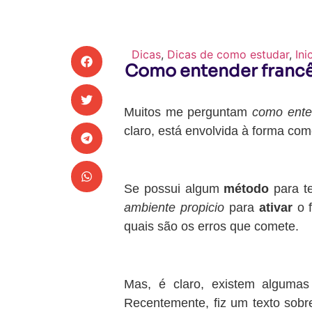
Dicas
,
Dicas de como estudar
,
Ini
Como entender francês
Muitos me perguntam
como enten
claro, está envolvida à forma co
Se possui algum
método
para t
ambiente propicio
para
ativar
o 
quais são os erros que comete.
Mas, é claro, existem alguma
Recentemente, fiz um texto sob