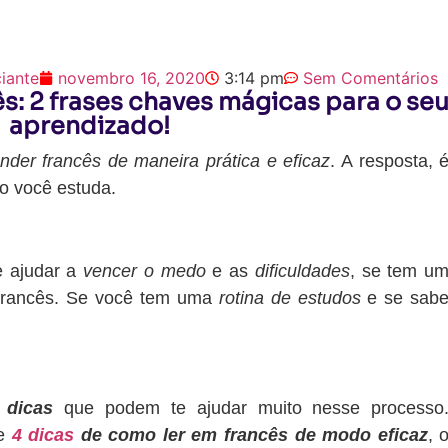
ciante
novembro 16, 2020
3:14 pm
Sem Comentários
: 2 frases chaves mágicas para o se
aprendizado!
der francês de maneira prática e eficaz
. A resposta, 
mo você estuda.
e ajudar a
vencer o medo
e as
dificuldades
, se tem u
francês. Se você tem uma
rotina de estudos
e se sab
s
dicas
que podem te ajudar muito nesse processo
re
4 dicas
de como ler em francês de modo eficaz
, 