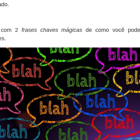
ado.
e com 2
frases chaves mágicas
de como você pod
es.