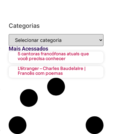
Categorias
u
é
Mais Acessados
5 cantoras francófonas atuais que
você precisa conhecer
L’étranger – Charles Baudelaire |
Francês com poemas
m
e
.
o