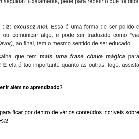
 seguida? Exatamente, pede para repetir o que foi dito!
 diz:
excusez-moi.
Essa é uma forma de ser polido 
 ou comunicar algo, e pode ser traduzido como
“m
favor)
, ao final, tem o mesmo sentido de ser educado.
 saiba que tem
mais uma frase chave mágica
par
 E ela é tão importante quanto as outras, logo, assist
er ir além no aprendizado?
para ficar por dentro de vários conteúdos incrív
eis sobr
esa!