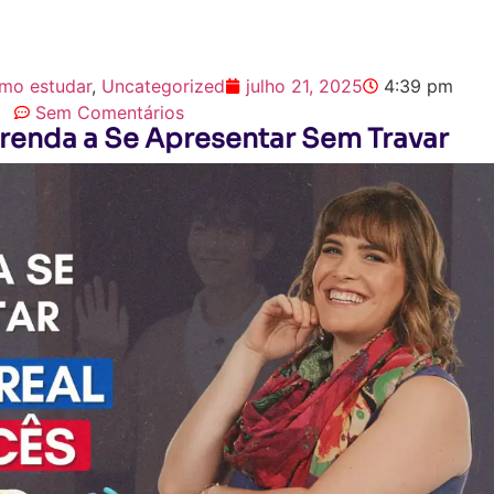
mo estudar
,
Uncategorized
julho 21, 2025
4:39 pm
Sem Comentários
prenda a Se Apresentar Sem Travar