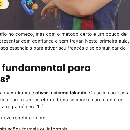
safio no começo, mas com o método certo e um pouco de
presentar com confiança e sem travar. Nesta primeira aula,
ssos essenciais para ativar seu francês e se comunicar de
 é fundamental para
ês?
alquer idioma é
ativar o idioma falando
. Ou seja, não basta
r a fala para o seu cérebro e boca se acostumarem com os
, a regra número 1 é:
 deve repetir comigo.
situações formais ou informais