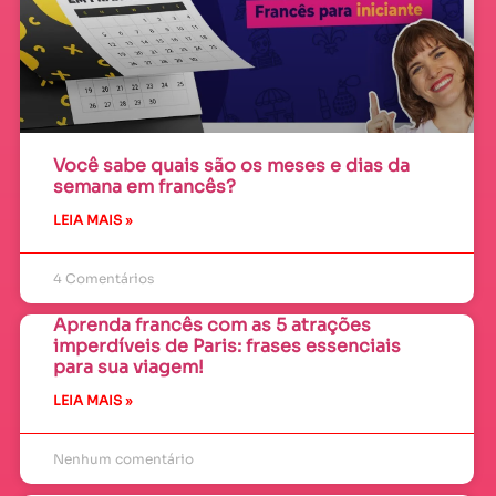
Você sabe quais são os meses e dias da
semana em francês?
LEIA MAIS »
4 Comentários
Aprenda francês com as 5 atrações
imperdíveis de Paris: frases essenciais
para sua viagem!
LEIA MAIS »
Nenhum comentário