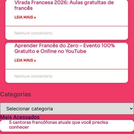
Virada Francesa 2026: Aulas gratuitas de
francês
LEIA MAIS »
Nenhum comentário
Aprender Francês do Zero – Evento 100%
Gratuito e Online no YouTube
LEIA MAIS »
Nenhum comentário
Categorias
Mais Acessados
5 cantoras francófonas atuais que você precisa
conhecer