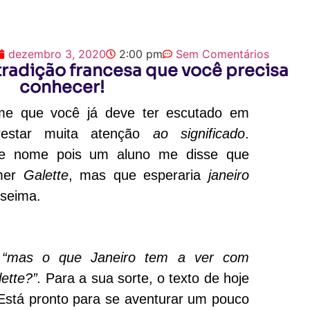
dezembro 3, 2020
2:00 pm
Sem Comentários
 tradição francesa que você precisa
conhecer!
 que você já deve ter escutado em
estar muita atenção
ao significado
.
se nome pois um aluno me disse que
omer
Galette
, mas que esperaria
janeiro
oseima.
o
“mas o que Janeiro tem a ver com
lette?”.
Para a sua sorte, o texto de hoje
. Está pronto para se aventurar um pouco