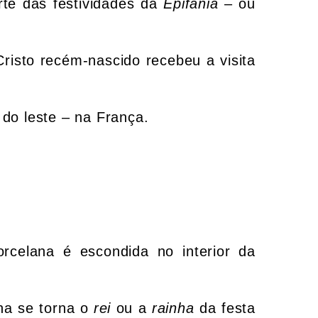
rte das festividades da
Epifania
– ou
Cristo recém-nascido recebeu a visita
do leste – na França.
rcelana é escondida no interior da
ha se torna o
rei
ou a
rainha
da festa