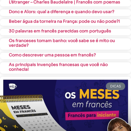
L’étranger – Charles Baudelaire | Francês com poemas
Donc e Alors: qual a diferença e quando devo usar?
Beber água da torneira na França: pode ou não pode?!
30 palavras em francês parecidas com português
Os franceses tomam banho: você sabe se é mito ou
verdade?
Como descrever uma pessoa em francês?
As principais invenções francesas que você não
conhecia!
DICAS