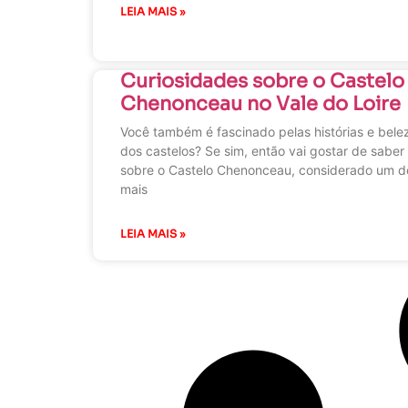
LEIA MAIS »
Curiosidades sobre o Castelo
Chenonceau no Vale do Loire
Você também é fascinado pelas histórias e bele
dos castelos? Se sim, então vai gostar de saber
sobre o Castelo Chenonceau, considerado um d
mais
LEIA MAIS »