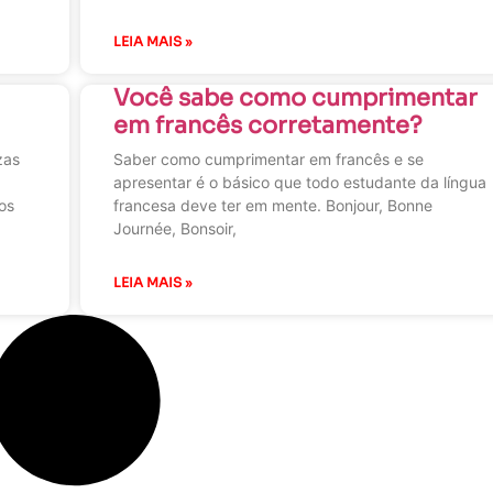
LEIA MAIS »
Você sabe como cumprimentar
em francês corretamente?
zas
Saber como cumprimentar em francês e se
apresentar é o básico que todo estudante da língua
os
francesa deve ter em mente. Bonjour, Bonne
Journée, Bonsoir,
LEIA MAIS »