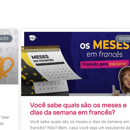
NCÊS
DICA
Você sabe quais são os meses e
dias da semana em francês?
alar
Você sabe quais são os meses e dias da semana em
as
francês? Não? Bem, caso você seja um estudante d