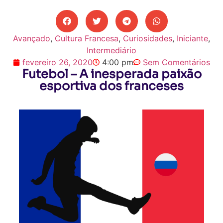
Avançado
,
Cultura Francesa
,
Curiosidades
,
Iniciante
,
Intermediário
fevereiro 26, 2020
4:00 pm
Sem Comentários
Futebol – A inesperada paixão
esportiva dos franceses