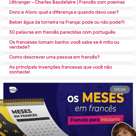
L’étranger – Charles Baudelaire | Francês com poemas
Donc e Alors: qual a diferença e quando devo usar?
Beber água da torneira na França: pode ou não pode?!
30 palavras em francês parecidas com português
Os franceses tomam banho: você sabe se é mito ou
verdade?
Como descrever uma pessoa em francês?
As principais invenções francesas que você não
conhecia!
DICAS