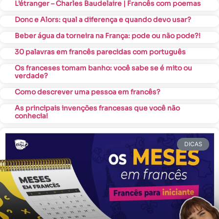
L’étranger – Charles Baudelaire | Francês com poemas
Donc e Alors: qual a diferença e quando devo usar?
Beber água da torneira na França: pode ou não pode?!
30 palavras em francês parecidas com português
Os franceses tomam banho: você sabe se é mito ou
verdade?
Como descrever uma pessoa em francês?
As principais invenções francesas que você não
conhecia!
DICAS