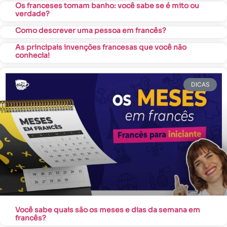
Os franceses tomam banho: você sabe se é mito ou
verdade?
Como descrever uma pessoa em francês?
As principais invenções francesas que você não
conhecia!
DICAS
Você sabe quais são os meses e dias da semana em
francês?