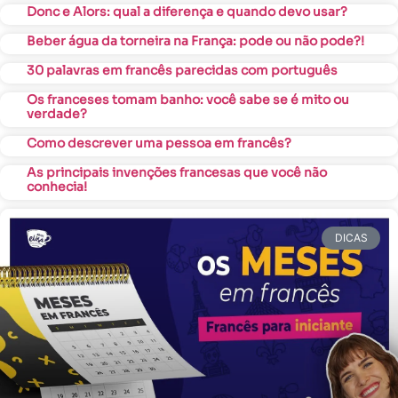
Donc e Alors: qual a diferença e quando devo usar?
Beber água da torneira na França: pode ou não pode?!
30 palavras em francês parecidas com português
Os franceses tomam banho: você sabe se é mito ou
verdade?
Como descrever uma pessoa em francês?
As principais invenções francesas que você não
conhecia!
DICAS