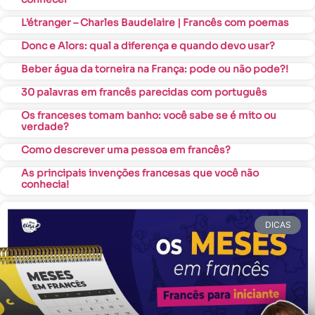
L’étranger – Charles Baudelaire | Francês com poemas
Donc e Alors: qual a diferença e quando devo usar?
Beber água da torneira na França: pode ou não pode?!
30 palavras em francês parecidas com português
Os franceses tomam banho: você sabe se é mito ou
verdade?
Como descrever uma pessoa em francês?
As principais invenções francesas que você não
conhecia!
DICAS