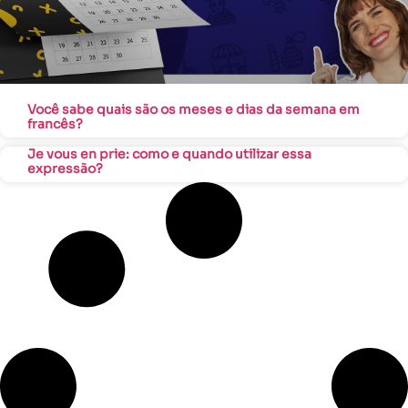
Você sabe quais são os meses e dias da semana em
francês?
Je vous en prie: como e quando utilizar essa
expressão?