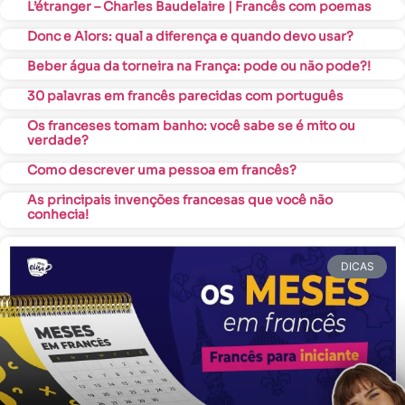
L’étranger – Charles Baudelaire | Francês com poemas
Donc e Alors: qual a diferença e quando devo usar?
Beber água da torneira na França: pode ou não pode?!
30 palavras em francês parecidas com português
Os franceses tomam banho: você sabe se é mito ou
verdade?
Como descrever uma pessoa em francês?
As principais invenções francesas que você não
conhecia!
DICAS