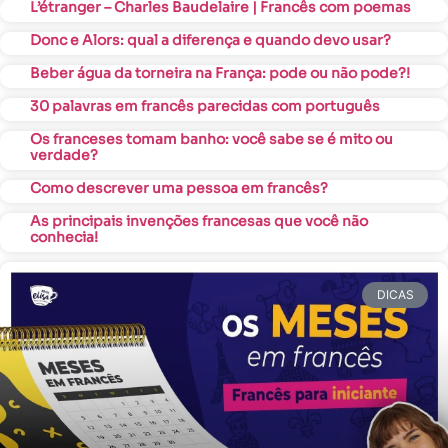
L’étranger – Charles Baudelaire | Francês com poemas
Donc e Alors: qual a diferença e quando devo usar?
Beber água da torneira na França: pode ou não pode?!
30 palavras em francês parecidas com português
Os franceses tomam banho: você sabe se é mito ou
verdade?
Como descrever uma pessoa em francês?
As principais invenções francesas que você não
conhecia!
DICAS