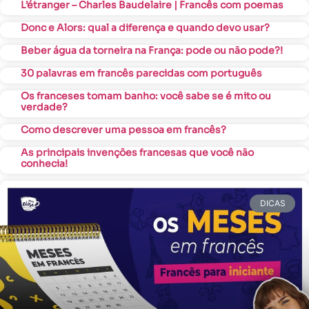
L’étranger – Charles Baudelaire | Francês com poemas
Donc e Alors: qual a diferença e quando devo usar?
Beber água da torneira na França: pode ou não pode?!
30 palavras em francês parecidas com português
Os franceses tomam banho: você sabe se é mito ou
verdade?
Como descrever uma pessoa em francês?
As principais invenções francesas que você não
conhecia!
DICAS