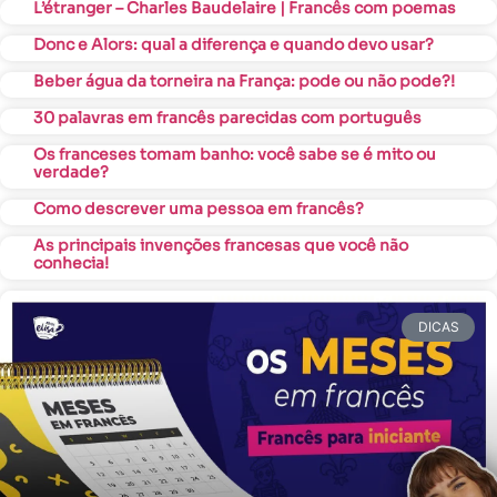
L’étranger – Charles Baudelaire | Francês com poemas
Donc e Alors: qual a diferença e quando devo usar?
Beber água da torneira na França: pode ou não pode?!
30 palavras em francês parecidas com português
Os franceses tomam banho: você sabe se é mito ou
verdade?
Como descrever uma pessoa em francês?
As principais invenções francesas que você não
conhecia!
DICAS