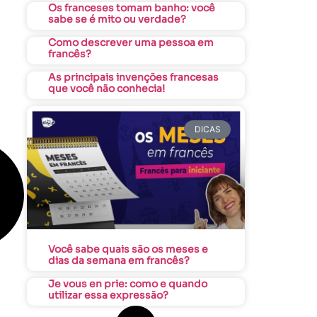
Os franceses tomam banho: você
sabe se é mito ou verdade?
Como descrever uma pessoa em
francês?
As principais invenções francesas
que você não conhecia!
DICAS
Você sabe quais são os meses e
dias da semana em francês?
Je vous en prie: como e quando
utilizar essa expressão?