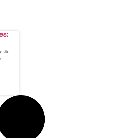
es:
estir
o