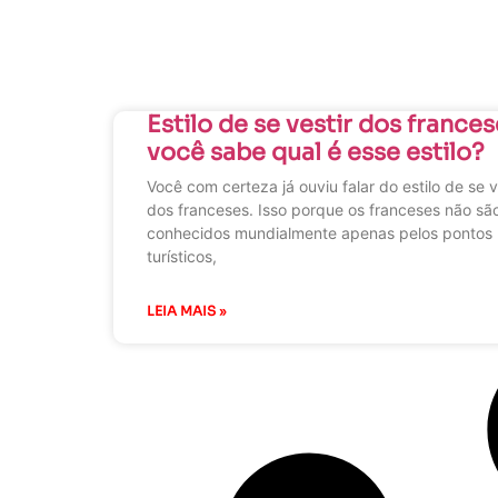
Estilo de se vestir dos frances
você sabe qual é esse estilo?
Você com certeza já ouviu falar do estilo de se v
dos franceses. Isso porque os franceses não sã
conhecidos mundialmente apenas pelos pontos
turísticos,
LEIA MAIS »