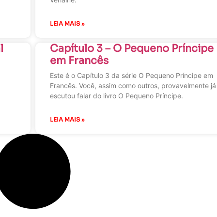
LEIA MAIS »
l
Capítulo 3 – O Pequeno Príncipe
em Francês
Este é o Capítulo 3 da série O Pequeno Príncipe em
Francês. Você, assim como outros, provavelmente já
escutou falar do livro O Pequeno Príncipe.
LEIA MAIS »