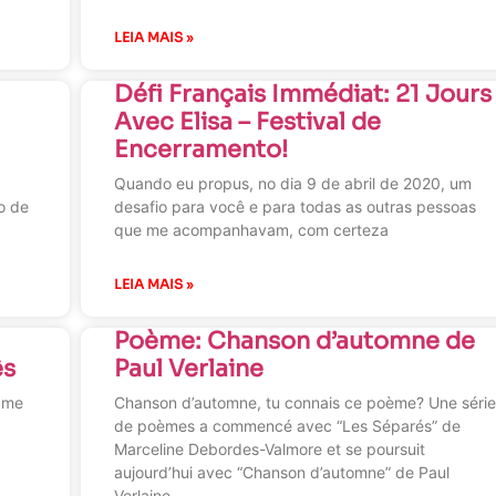
LEIA MAIS »
Défi Français Immédiat: 21 Jours
Avec Elisa – Festival de
Encerramento!
Quando eu propus, no dia 9 de abril de 2020, um
o de
desafio para você e para todas as outras pessoas
que me acompanhavam, com certeza
LEIA MAIS »
Poème: Chanson d’automne de
ês
Paul Verlaine
Dame
Chanson d’automne, tu connais ce poème? Une séri
de poèmes a commencé avec “Les Séparés” de
Marceline Debordes-Valmore et se poursuit
aujourd’hui avec “Chanson d’automne” de Paul
Verlaine.