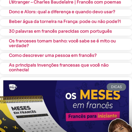
L’étranger – Charles Baudelaire | Francês com poemas
Donc e Alors: qual a diferença e quando devo usar?
Beber água da torneira na França: pode ou não pode?!
30 palavras em francês parecidas com português
Os franceses tomam banho: você sabe se é mito ou
verdade?
Como descrever uma pessoa em francês?
As principais invenções francesas que você não
conhecia!
DICAS