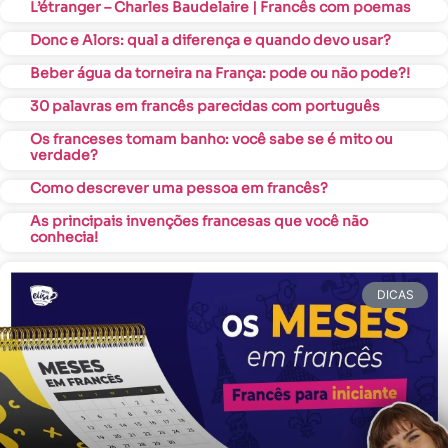
L’étranger – Charles Baudelaire | Francês com poemas
Donc e Alors: qual a diferença e quando devo usar?
Beber água da torneira na França: pode ou não pode?!
30 palavras em francês parecidas com português
Os franceses tomam banho: você sabe se é mito ou
verdade?
Como descrever uma pessoa em francês?
As principais invenções francesas que você não
conhecia!
DICAS