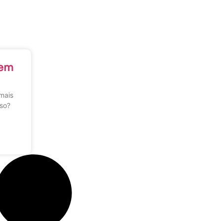
 em
mais
sso?