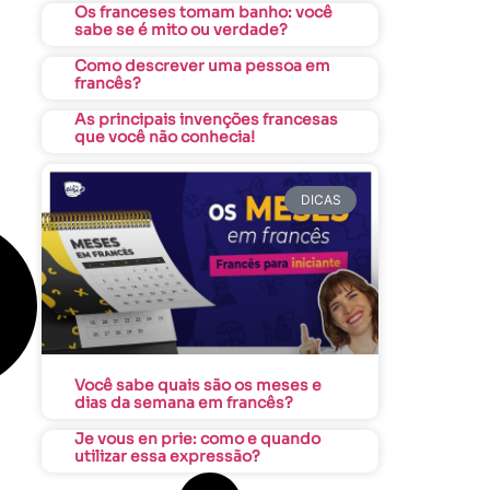
Os franceses tomam banho: você
sabe se é mito ou verdade?
Como descrever uma pessoa em
francês?
As principais invenções francesas
que você não conhecia!
DICAS
Você sabe quais são os meses e
dias da semana em francês?
Je vous en prie: como e quando
utilizar essa expressão?