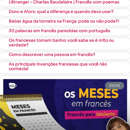
L’étranger – Charles Baudelaire | Francês com poemas
Donc e Alors: qual a diferença e quando devo usar?
Beber água da torneira na França: pode ou não pode?!
30 palavras em francês parecidas com português
Os franceses tomam banho: você sabe se é mito ou
verdade?
Como descrever uma pessoa em francês?
As principais invenções francesas que você não
conhecia!
DICAS