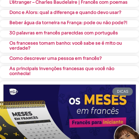
L’étranger – Charles Baudelaire | Francês com poemas
Donc e Alors: qual a diferença e quando devo usar?
Beber água da torneira na França: pode ou não pode?!
30 palavras em francês parecidas com português
Os franceses tomam banho: você sabe se é mito ou
verdade?
Como descrever uma pessoa em francês?
As principais invenções francesas que você não
conhecia!
DICAS