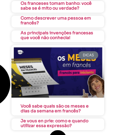
Os franceses tomam banho: você
sabe se é mito ou verdade?
Como descrever uma pessoa em
francês?
As principais invenções francesas
que você não conhecia!
DICAS
Você sabe quais são os meses e
dias da semana em francês?
Je vous en prie: como e quando
utilizar essa expressão?