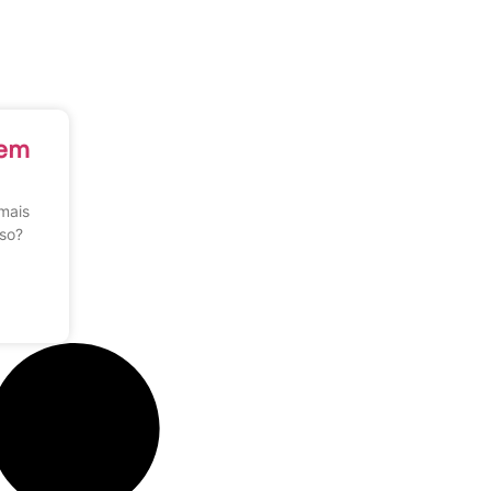
 em
mais
sso?