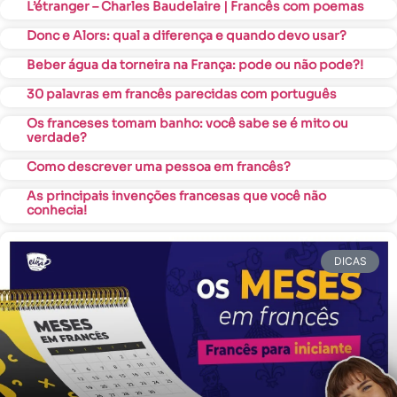
L’étranger – Charles Baudelaire | Francês com poemas
Donc e Alors: qual a diferença e quando devo usar?
Beber água da torneira na França: pode ou não pode?!
30 palavras em francês parecidas com português
Os franceses tomam banho: você sabe se é mito ou
verdade?
Como descrever uma pessoa em francês?
As principais invenções francesas que você não
conhecia!
DICAS