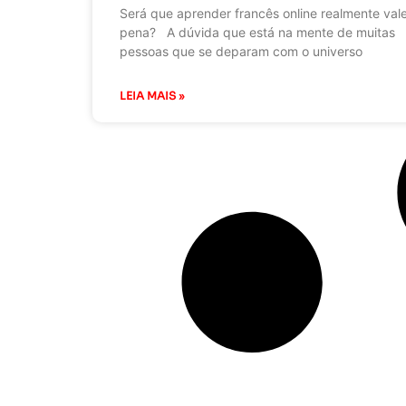
Será que aprender francês online realmente val
pena? A dúvida que está na mente de muitas
pessoas que se deparam com o universo
LEIA MAIS »