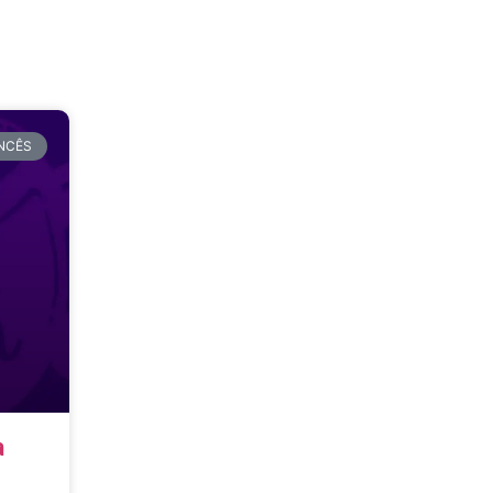
NCÊS
a