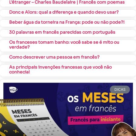
L’étranger – Charles Baudelaire | Francês com poemas
Donc e Alors: qual a diferença e quando devo usar?
Beber água da torneira na França: pode ou não pode?!
30 palavras em francês parecidas com português
Os franceses tomam banho: você sabe se é mito ou
verdade?
Como descrever uma pessoa em francês?
As principais invenções francesas que você não
conhecia!
DICAS