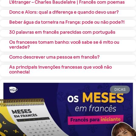
L’étranger – Charles Baudelaire | Francês com poemas
Donc e Alors: qual a diferença e quando devo usar?
Beber água da torneira na França: pode ou não pode?!
30 palavras em francês parecidas com português
Os franceses tomam banho: você sabe se é mito ou
verdade?
Como descrever uma pessoa em francês?
As principais invenções francesas que você não
conhecia!
DICAS