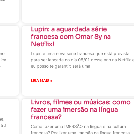
Lupin: a aguardada série
francesa com Omar Sy na
Netflix!
ano
Lupin é uma nova série francesa que está prevista
ica.
para ser lançada no dia 08/01 desse ano na Netflix 
 —
eu posso te garantir: será uma
LEIA MAIS »
Livros, filmes ou músicas: como
fazer uma imersão na língua
francesa?
ne,
da a
Como fazer uma IMERSÃO na língua e na cultura
francesa? Realizar uma imersão na língua francesa,