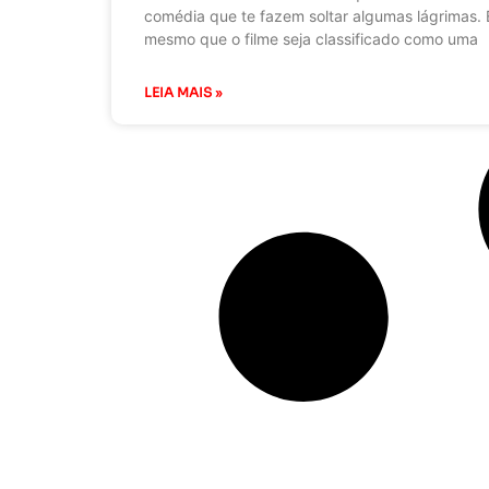
comédia que te fazem soltar algumas lágrimas. 
mesmo que o filme seja classificado como uma
LEIA MAIS »