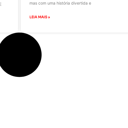
mas com uma história divertida e
E
LEIA MAIS »