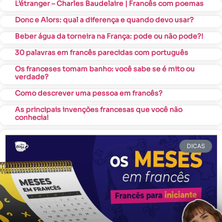
L’étranger – Charles Baudelaire | Francês com poemas
Donc e Alors: qual a diferença e quando devo usar?
Beber água da torneira na França: pode ou não pode?!
30 palavras em francês parecidas com português
Os franceses tomam banho: você sabe se é mito ou
verdade?
Como descrever uma pessoa em francês?
As principais invenções francesas que você não
conhecia!
DICAS