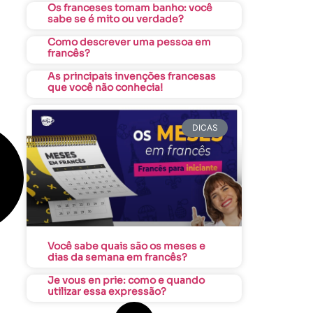
Os franceses tomam banho: você
sabe se é mito ou verdade?
Como descrever uma pessoa em
francês?
As principais invenções francesas
que você não conhecia!
DICAS
Você sabe quais são os meses e
dias da semana em francês?
Je vous en prie: como e quando
utilizar essa expressão?