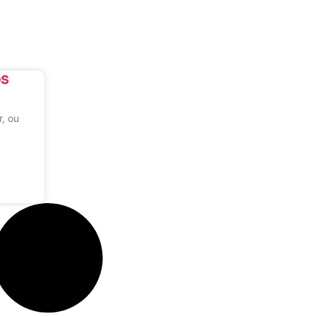
os
r, ou