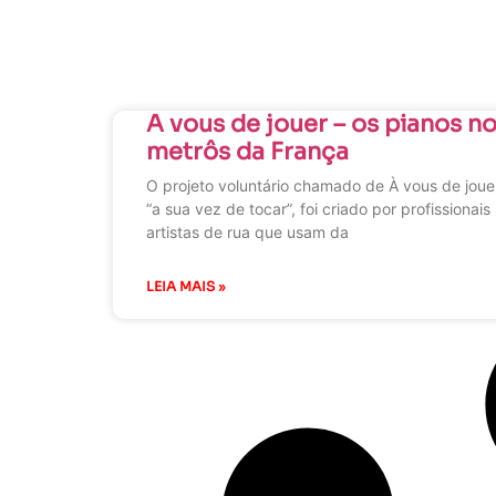
A vous de jouer – os pianos n
metrôs da França
O projeto voluntário chamado de À vous de joue
“a sua vez de tocar”, foi criado por profissionais
artistas de rua que usam da
LEIA MAIS »