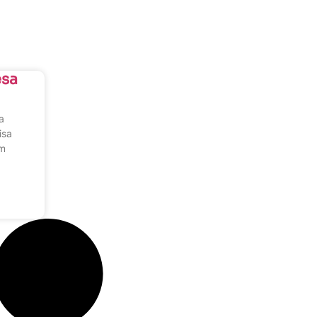
esa
a
isa
om