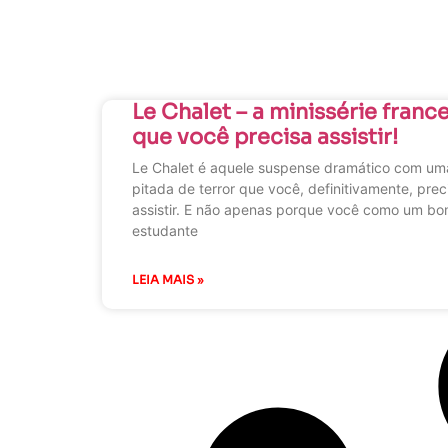
Le Chalet – a minissérie franc
que você precisa assistir!
Le Chalet é aquele suspense dramático com um
pitada de terror que você, definitivamente, prec
assistir. E não apenas porque você como um b
estudante
LEIA MAIS »