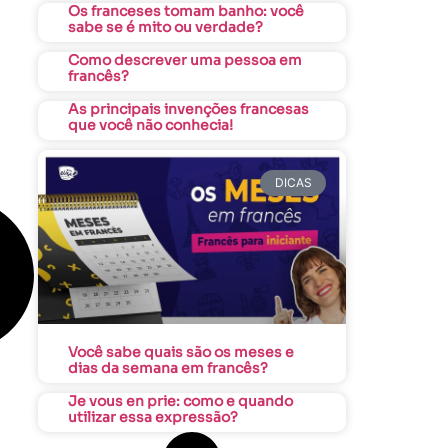
Os franceses tomam banho: você
sabe se é mito ou verdade?
Como descrever uma pessoa em
francês?
As principais invenções francesas
que você não conhecia!
DICAS
Você sabe quais são os meses e
dias da semana em francês?
Je vous en prie: como e quando
utilizar essa expressão?