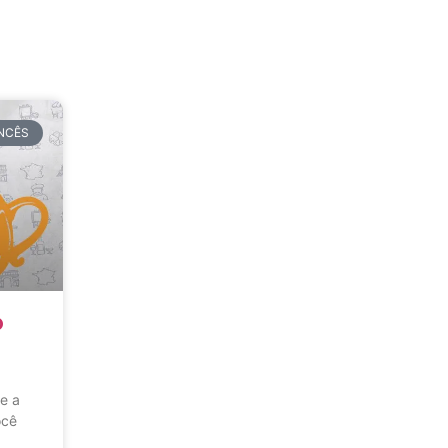
NCÊS
o
e a
ocê