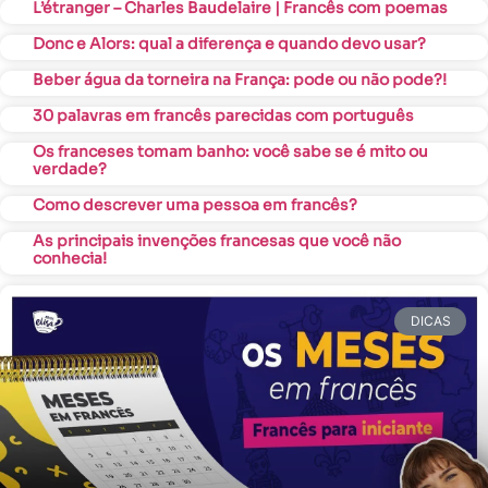
L’étranger – Charles Baudelaire | Francês com poemas
Donc e Alors: qual a diferença e quando devo usar?
Beber água da torneira na França: pode ou não pode?!
30 palavras em francês parecidas com português
Os franceses tomam banho: você sabe se é mito ou
verdade?
Como descrever uma pessoa em francês?
As principais invenções francesas que você não
conhecia!
DICAS