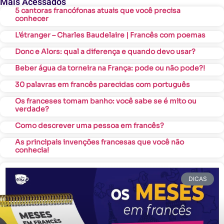
Mais Acessados
5 cantoras francófonas atuais que você precisa
conhecer
L’étranger – Charles Baudelaire | Francês com poemas
Donc e Alors: qual a diferença e quando devo usar?
Beber água da torneira na França: pode ou não pode?!
30 palavras em francês parecidas com português
Os franceses tomam banho: você sabe se é mito ou
verdade?
Como descrever uma pessoa em francês?
As principais invenções francesas que você não
conhecia!
DICAS