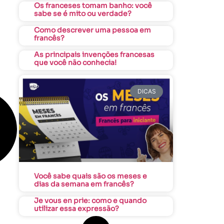
Os franceses tomam banho: você
sabe se é mito ou verdade?
Como descrever uma pessoa em
francês?
As principais invenções francesas
que você não conhecia!
DICAS
Você sabe quais são os meses e
dias da semana em francês?
Je vous en prie: como e quando
utilizar essa expressão?