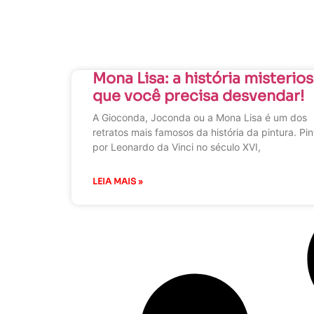
Mona Lisa: a história misterio
que você precisa desvendar!
A Gioconda, Joconda ou a Mona Lisa é um dos
retratos mais famosos da história da pintura. Pi
por Leonardo da Vinci no século XVI,
LEIA MAIS »