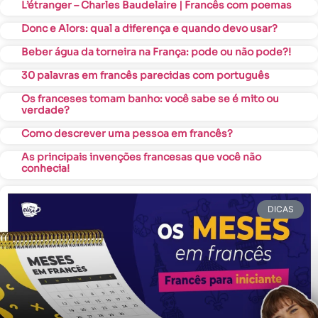
L’étranger – Charles Baudelaire | Francês com poemas
Donc e Alors: qual a diferença e quando devo usar?
Beber água da torneira na França: pode ou não pode?!
30 palavras em francês parecidas com português
Os franceses tomam banho: você sabe se é mito ou
verdade?
Como descrever uma pessoa em francês?
As principais invenções francesas que você não
conhecia!
DICAS