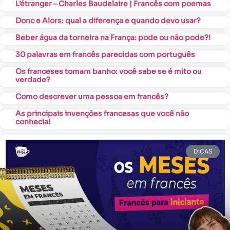
L’étranger – Charles Baudelaire | Francês com poemas
Donc e Alors: qual a diferença e quando devo usar?
Beber água da torneira na França: pode ou não pode?!
30 palavras em francês parecidas com português
Os franceses tomam banho: você sabe se é mito ou
verdade?
Como descrever uma pessoa em francês?
As principais invenções francesas que você não
conhecia!
DICAS