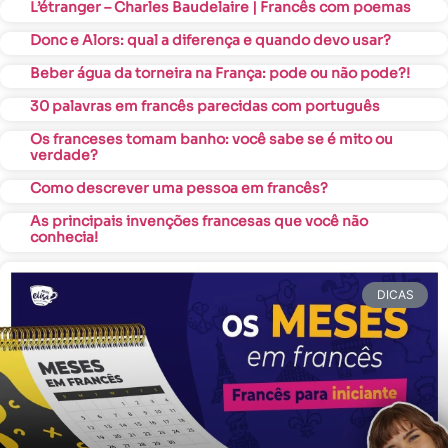
L’étranger – Charles Baudelaire | Francês com poemas
Donc e Alors: qual a diferença e quando devo usar?
Beber água da torneira na França: pode ou não pode?!
30 palavras em francês parecidas com português
Os franceses tomam banho: você sabe se é mito ou
verdade?
Como descrever uma pessoa em francês?
As principais invenções francesas que você não
conhecia!
DICAS